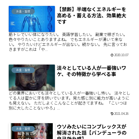
【禁断】半端なくエネルギーを
お金・習慣
高める・蓄える方法、効果絶大
です
筋トレでいい体になりたい。 英語学習したい。 副業で稼ぎたい。
色々やりたいことありますよね。 でもエネルギーが湧いて来な
い。 やりたいけどエネルギーが出ない。続かない。 先に言ってお
きますがこれは「や...
2020.10.07
淡々としている人が一番強いワ
お金・習慣
ケ、その特徴から学べる事
どの業界においても淡々としている人が一番強いし怖い。 淡々とし
てる人は密かに牙を研いでいます。見た感じ別に能力が高いように
も見えない。 ただしよくこんなことが起きてますね。 「こいつは
別に大したことないやろ」...
2021.04.26
ウソみたいにコンプレックスが
お金・習慣
解消された話【バンデューラの
自己効力感】