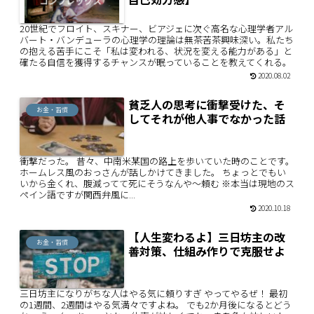
20世紀でフロイト、スキナー、ビアジェに次ぐ高名な心理学者アル
バート・バンデューラの心理学の理論は無茶苦茶興味深い。私たち
の抱える苦手にこそ「私は変われる、状況を変える能力がある」と
確たる自信を獲得するチャンスが眠っていることを教えてくれる。
2020.08.02
貧乏人の思考に衝撃受けた、そ
お金・習慣
してそれが他人事でなかった話
衝撃だった。 昔々、中南米某国の路上を歩いていた時のことです。
ホームレス風のおっさんが話しかけてきました。 ちょっとでもい
いから金くれ、腹減ってて死にそうなんや～頼む ※本当は現地のス
ペイン語ですが関西弁風に...
2020.10.18
【人生変わるよ】三日坊主の改
お金・習慣
善対策、仕組み作りで克服せよ
三日坊主になりがちな人はやる気に頼りすぎ やってやるぜ！ 最初
の1週間、2週間はやる気満々ですよね。 でも2か月後になるとどう