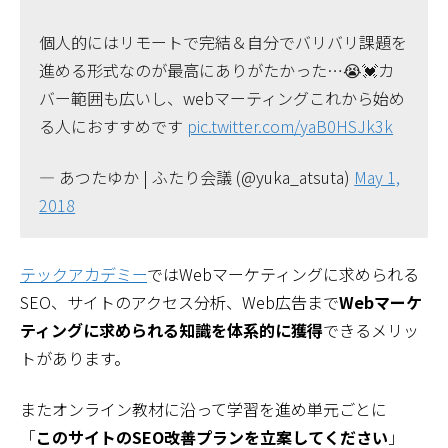
個人的にはリモートで完結＆自分でバリバリ課題を
進める形式なのが最高にありがたかった…😭💓カ
バー範囲も広いし、webマーティングこれから始め
る人におすすめです
pic.twitter.com/yaB0HSJk3k
— あつたゆか | ふたり会議 (@yuka_atsuta)
May 1,
2018
テックアカデミー
ではWebマーケティングに求められる
SEO、サイトのアクセス分析、Web広告まで
Webマーケ
ティングに求められる知識を体系的に獲得
できるメリッ
トがあります。
またオンライン教材に沿って学習を進め単元ごとに
「
このサイトのSEO改善プランを立案してください
」