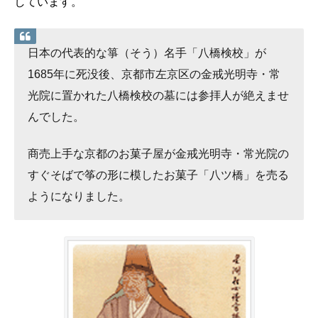
しています。
日本の代表的な箏（そう）名手「八橋検校」が
1685年に死没後、京都市左京区の金戒光明寺・常
光院に置かれた八橋検校の墓には参拝人が絶えませ
んでした。
商売上手な京都のお菓子屋が金戒光明寺・常光院の
すぐそばで筝の形に模したお菓子「八ツ橋」を売る
ようになりました。