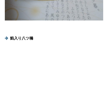
餡入り八ツ橋