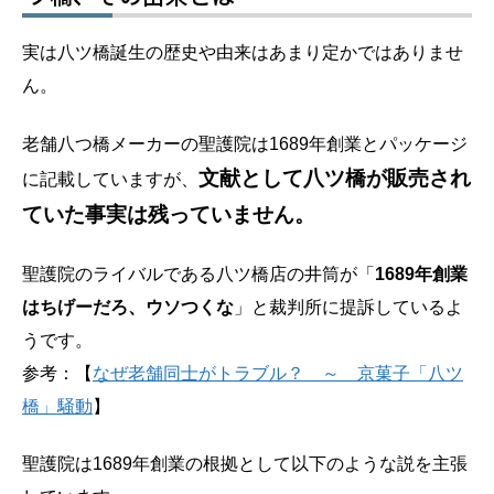
実は八ツ橋誕生の歴史や由来はあまり定かではありませ
ん。
老舗八つ橋メーカーの聖護院は1689年創業とパッケージ
文献として八ツ橋が販売され
に記載していますが、
ていた事実は残っていません。
聖護院のライバルである八ツ橋店の井筒が「
1689年創業
はちげーだろ、ウソつくな
」と裁判所に提訴しているよ
うです。
参考：【
なぜ老舗同士がトラブル？ ～ 京菓子「八ツ
橋」騒動
】
聖護院は1689年創業の根拠として以下のような説を主張