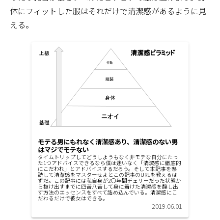
体にフィットした服はそれだけで清潔感があるように見
える。
モテる男にもれなく清潔感あり、清潔感のない男
はマジでモテない
タイムトリップしてどうしようもなく非モテな自分にたっ
た1つアドバイスできるなら僕は迷いなく「清潔感に徹底的
にこだわれ」とアドバイスするだろう。そして本記事を熟
読して清潔感をマスターせよとこの記事のURLを教えるは
ずだ。この記事には私自身が2〇年間チェリーだった状態か
ら抜け出すまでに四苦八苦して身に着けた清潔感を醸し出
す方法のエッセンスをすべて詰め込んでいる。清潔感にこ
だわるだけで彼女はできる。
2019.06.01