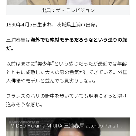
出典：ザ・テレビジョン
1990年4月5日生まれ、茨城県土浦市出身。
三浦春馬は
海外でも絶対モテるだろうなという造りの顔
だ。
以前はまさに”美少年”という感じだったが最近では年齢
とともに成熟した大人の男の色気が出てきている。外国
人俳優やモデルと並んでも見劣りしない。
フランスのパリの街中を歩いていても現地にすっと溶け
込みそうな感じ。
VIDEO Haruma MIURA 三浦春馬 attends Paris Fashion Week 23 june 2019 show Paul Smith