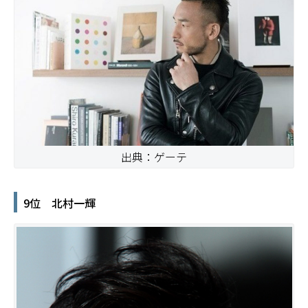
出典：ゲーテ
9位 北村一輝