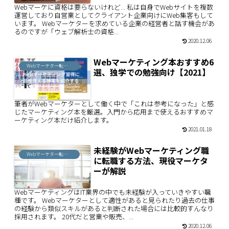
Webマーケに資格は要らないけれど... 私は自身でWebサイトを複数
運営しており自営業としてクライアント企業向けにWeb集客もして
います。 Webマーケターを求めている企業の経営者と話す機会があ
るのですが「ウェブ解析士の資格...
2020.12.06
Webマーケティング本おすすめ6
Webマーケター転職ノウハウ
選、独学での勉強向け【2021】
筆者がWebマーケターとして働く中で「これは参考になった」と感
じたマーケティング本を厳選。入門から応用まで使えるおすすめマ
ーケティング本だけ紹介します。
2021.01.18
未経験がWebマーケティング職
Webマーケター転職ノウハウ
に転職する方法、現役マーケタ
ーが解説
WebマーケティングはIT業界の中でも未経験が入っていきやすい職
種です。 Webマーケターとして適性があると見られたり過去の仕事
の経験から類似スキルがあると判断された場合には比較的すんなり
採用されます。 20代だと営業や販売、...
2020.12.06