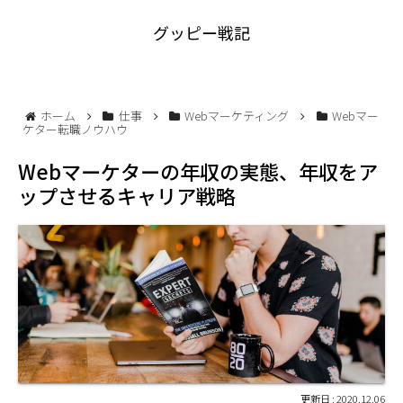
グッピー戦記
ホーム
仕事
Webマーケティング
Webマー
ケター転職ノウハウ
Webマーケターの年収の実態、年収をア
ップさせるキャリア戦略
2020.12.06