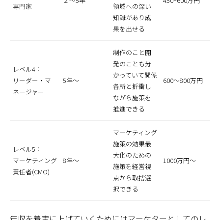
２～5年
450~600万円
専門家
領域への深い
知識があり成
果を出せる
制作のこと開
発のことも分
レベル4：
かっていて関係
リーダー・マ
5年～
600～800万円
各所と折衝し
ネージャー
ながら施策を
推進できる
マーケティング
施策の効果最
レベル5：
大化のための
マーケティング
8年～
1000万円～
施策を経営視
責任者(CMO)
点から取捨選
択できる
年収を着実に上げていくためにはマーケターとしてのレ