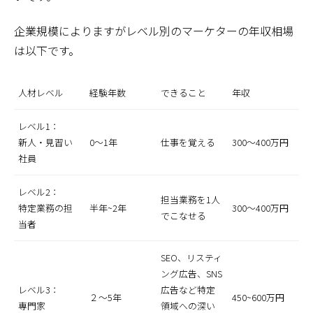
企業規模によりますがレベル別のマーケターの年収相場
は以下です。
人材レベル
経験年数
できること
年収
レベル1：
新人・見習い
0～1年
仕事を覚える
300～400万円
社員
レベル2：
担当業務を1人
特定業務の担
半年~2年
300～400万円
でこなせる
当者
SEO、リスティ
ング広告、SNS
レベル3：
広告など特定
２～5年
450~600万円
専門家
領域への深い