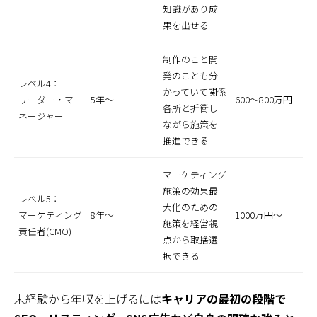
知識があり成
果を出せる
制作のこと開
発のことも分
レベル4：
かっていて関係
リーダー・マ
5年～
600～800万円
各所と折衝し
ネージャー
ながら施策を
推進できる
マーケティング
施策の効果最
レベル5：
大化のための
マーケティング
8年～
1000万円～
施策を経営視
責任者(CMO)
点から取捨選
択できる
未経験から年収を上げるには
キャリアの最初の段階で