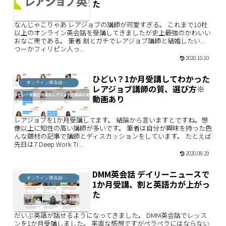
た
なんじゃこりゃあ レアジョブの講師が可愛すぎる。 これまで10社
以上のオンライン英会話を受講してきましたが史上最強のかわいい
おなご衆である。 筆者 割とガチでレアジョブ講師と結婚したい...
つーかフィリピン人っ...
2020.10.10
ひどい？1か月受講してわかった
オンライン英会話評判
レアジョブ講師の質、選び方※
動画あり
レアジョブを1か月受講してます。 結論から言いますとですね。想
像以上に知性の高い講師が多いです。 筆者は自分が興味を持った色
んな題材の記事で講師とディスカッションをしています。 たとえば
先日は7 Deep Work Ti...
2020.08.29
DMM英会話 デイリーニュースで
オンライン英会話評判
1か月受講、割と英語力が上がっ
た
だいぶ英語が話せるようになってきました。 DMM英会話でレッス
ンを1か月受講しました。 率直な感想ですがペラペラにはならない