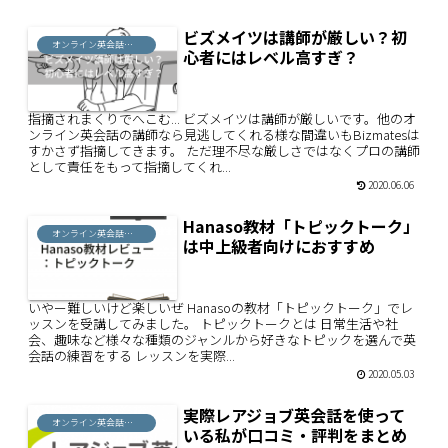
ビズメイツは講師が厳しい？初
オンライン英会話評判
心者にはレベル高すぎ？
指摘されまくりでへこむ... ビズメイツは講師が厳しいです。他のオ
ンライン英会話の講師なら見逃してくれる様な間違いもBizmatesは
すかさず指摘してきます。 ただ理不尽な厳しさではなくプロの講師
として責任をもって指摘してくれ...
2020.06.06
Hanaso教材「トピックトーク」
オンライン英会話評判
は中上級者向けにおすすめ
いやー難しいけど楽しいぜ Hanasoの教材「トピックトーク」でレ
ッスンを受講してみました。 トピックトークとは 日常生活や社
会、趣味など様々な種類のジャンルから好きなトピックを選んで英
会話の練習をする レッスンを実際...
2020.05.03
実際レアジョブ英会話を使って
オンライン英会話評判
いる私が口コミ・評判をまとめ