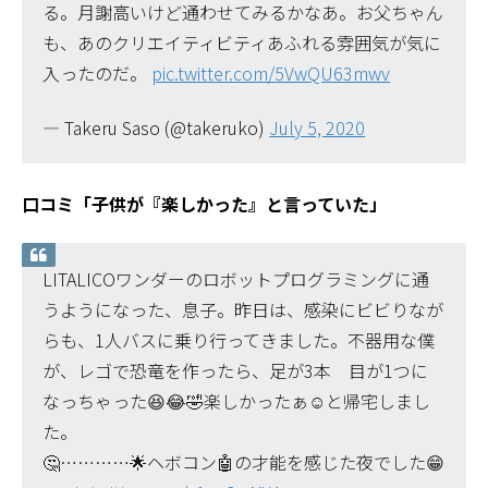
る。月謝高いけど通わせてみるかなあ。お父ちゃん
も、あのクリエイティビティあふれる雰囲気が気に
入ったのだ。
pic.twitter.com/5VwQU63mwv
— Takeru Saso (@takeruko)
July 5, 2020
口コミ「子供が『楽しかった』と言っていた」
LITALICOワンダーのロボットプログラミングに通
うようになった、息子。昨日は、感染にビビりなが
らも、1人バスに乗り行ってきました。不器用な僕
が、レゴで恐竜を作ったら、足が3本 目が1つに
なっちゃった😆😂🤣楽しかったぁ☺️と帰宅しまし
た。
🤔…………🌟ヘボコン🤖の才能を感じた夜でした😁