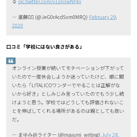
☺️
pic.twitter.com/v1pn3wNY4x
— 進藤🏳️‍🌈 (@JeG0rAcdSvm0MRQ)
February 29,
2020
口コミ「学校にはない良さがある」
オンライン授業が続いてモチベーションが下がって
いたので一度休会しようか迷っていたけど、娘に聞
いたら「LITALICOワンダーでやることは正解がな
いから好き」としみじみ言っていたのでもう少し続
けようと思う。学校ではどうしても評価されないこ
とを伸ばしてくれる場所があるのは親としても救い
だ。
— まゆみ@ライター (@mayumi_writing)
July 28,