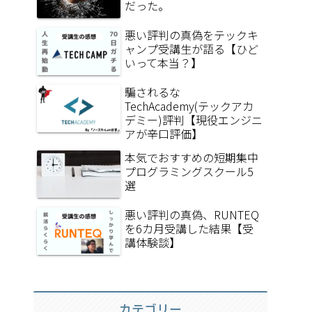
だった。
悪い評判の真偽をテックキ
ャンプ受講生が語る【ひど
いって本当？】
騙されるな
TechAcademy(テックアカ
デミー)評判【現役エンジニ
アが辛口評価】
本気でおすすめの短期集中
プログラミングスクール5
選
悪い評判の真偽、RUNTEQ
を6カ月受講した結果【受
講体験談】
カテゴリー