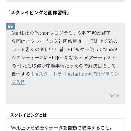
「
スクレイビングと画像習得
」
StartLabのPythonプログラミング教室#9が終了！
今回はスクレイビングと画像習得。 HTMLとCSSの
コード書くの楽しい！ 昔HPビルダー使ってYahoo!
ジオシティーズにHP作ったなあｗ 某アーティスト
のHPだと取得が中途半端だったので解決目指して
自習する！
#スタートラボ
#startlab
#プログラミン
グ入門
Twitter
スクレイビングとは
Web上から必要なデータを自動で取得すること。