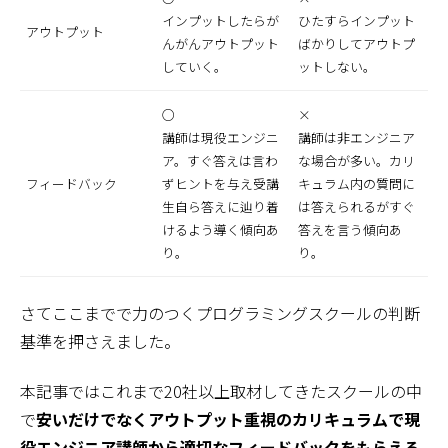
インプットしたらが
ひたすらインプット
アウトプット
んがんアウトプット
ばかりしてアウトプ
していく。
ットしない。
○
×
講師は現役エンジニ
講師は非エンジニア
ア。すぐ答えは言わ
な場合が多い。カリ
フィードバック
ずヒントを与え受講
キュラム内の質問に
生自ら答えに辿り着
は答えられるがすぐ
けるよう導く傾向あ
答えを言う傾向あ
り。
り。
さてここまでで力のつくプログラミングスクールの判断
基準を押さえました。
本記事ではこれまで20社以上取材してきたスクールの中
で
安いだけでなくアウトプット重視のカリキュラムで現
役エンジニア講師から適切なフィードバックをもらえる