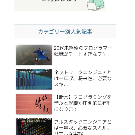
カテゴリー別人気記事
20代未経験のプログラマー
転職がチートすぎなワケ
ネットワークエンジニアと
は―年収、将来性、必要な
スキル
【断言】プログラミングを
学ぶと就職が圧倒的に有利
になります
フルスタックエンジニアと
はー年収、必要なスキル、
リアルな実態