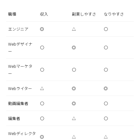
職種
収入
副業しやすさ
なりやすさ
エンジニア
◎
△
〇
Webデザイナ
〇
◎
〇
ー
Webマーケタ
〇
〇
〇
ー
Webライター
△
◎
◎
動画編集者
〇
◎
〇
編集者
〇
△
〇
Webディレクタ
◎
△
△