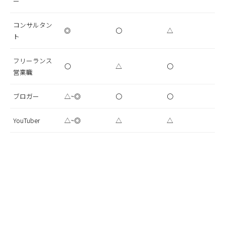
ー
コンサルタン
◎
〇
△
ト
フリーランス
〇
△
〇
営業職
ブロガー
△~◎
〇
〇
YouTuber
△~◎
△
△