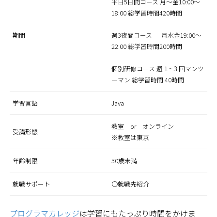
平日5日間コース 月～金10:00～
18:00 総学習時間420時間
期間
週3夜間コース 月水金19:00～
22:00 総学習時間200時間
個別研修コース 週１~３回マンツ
ーマン 総学習時間 40時間
学習言語
Java
教室 or オンライン
受講形態
※教室は東京
年齢制限
30歳未満
就職サポート
〇就職先紹介
プログラマカレッジ
は学習にもたっぷり時間をかけま